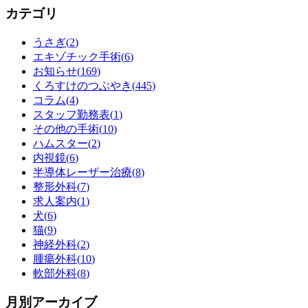
カテゴリ
うさぎ(
2
)
エキゾチック手術(
6
)
お知らせ(
169
)
くろすけのつぶやき(
445
)
コラム(
4
)
スタッフ勤務表(
1
)
その他の手術(
10
)
ハムスター(
2
)
内視鏡(
6
)
半導体レーザー治療(
8
)
整形外科(
7
)
求人案内(
1
)
犬(
6
)
猫(
9
)
神経外科(
2
)
腫瘍外科(
10
)
軟部外科(
8
)
月別アーカイブ