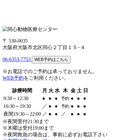
〒 530-0035
大阪府大阪市北区同心２丁目１５−４
06-6353-7753
WEB予約はこちら
※お電話でのご予約は承っておりません。
WEB予約
をご利用ください。
診療時間
月
火
水
木
金
土
日
9:30～12:30
●
●
●
●
●
●
予約
16:30～19:30
／
●
●
●
●
●
予約
夜間19:30～22:00
／
●
●
／
●
●
●
※夜間受付21:30まで
※木曜は受付19:00まで
※夜間救急の場合は、事前に必ずお電話下さい