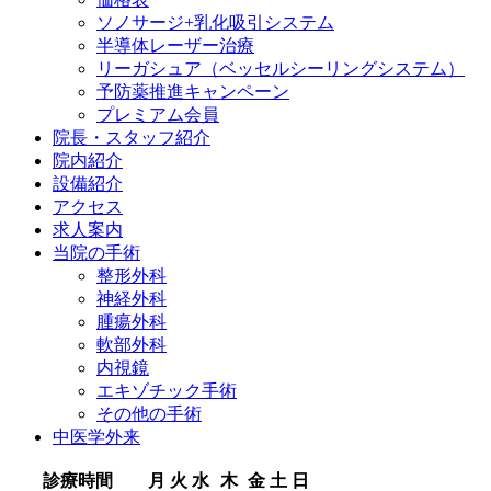
ソノサージ+乳化吸引システム
半導体レーザー治療
リーガシュア（ベッセルシーリングシステム）
予防薬推進キャンペーン
プレミアム会員
院長・
スタッフ紹介
院内紹介
設備紹介
アクセス
求人案内
当院の
手術
整形外科
神経外科
腫瘍外科
軟部外科
内視鏡
エキゾチック手術
その他の手術
中医学外来
診療時間
月
火
水
木
金
土
日