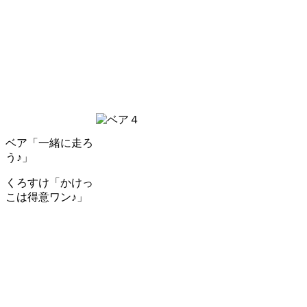
ベア「一緒に走ろ
う♪」
くろすけ「かけっ
こは得意ワン♪」