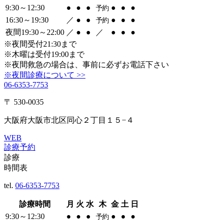
9:30～12:30
●
●
●
●
●
●
予約
16:30～19:30
／
●
●
●
●
●
予約
夜間19:30～22:00
／
●
●
／
●
●
●
※夜間受付21:30まで
※木曜は受付19:00まで
※夜間救急の場合は、事前に必ずお電話下さい
※夜間診療について >>
06-6353-7753
〒 530-0035
大阪府大阪市北区同心２丁目１５−４
WEB
診療予約
診療
時間表
tel.
06-6353-7753
診療時間
月
火
水
木
金
土
日
9:30～12:30
●
●
●
●
●
●
予約