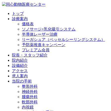
トップ
診療案内
価格表
ソノサージ+乳化吸引システム
半導体レーザー治療
リーガシュア（ベッセルシーリングシステム）
予防薬推進キャンペーン
プレミアム会員
院長・
スタッフ紹介
院内紹介
設備紹介
アクセス
求人案内
当院の
手術
整形外科
神経外科
腫瘍外科
軟部外科
内視鏡