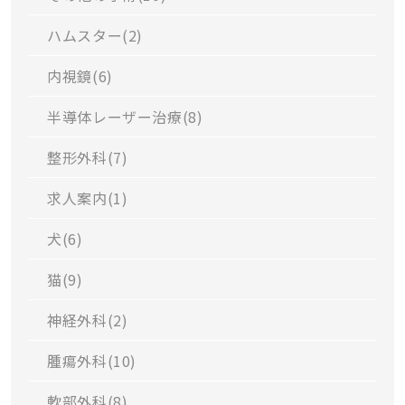
ハムスター(
2
)
内視鏡(
6
)
半導体レーザー治療(
8
)
整形外科(
7
)
求人案内(
1
)
犬(
6
)
猫(
9
)
神経外科(
2
)
腫瘍外科(
10
)
軟部外科(
8
)