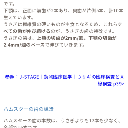
です。
下顎は、正面に前歯が2本あり、奥歯が片側5本、計10本
生えています。
うさぎは繊維質の硬いものが主食となるため、これら
す
べての歯が伸び続ける
のが、うさぎの歯の特徴です。
うさぎの歯は、
上顎の切歯が2mm/週、下顎の切歯が
2.4mm/週のペース
で伸びていきます。
参照：J-STAGE｜動物臨床医学｜ウサギの臨床検査とＸ
線検査 p39>
ハムスターの歯の構造
ハムスターの歯の本数は、うさぎよりも12本も少なく、
全部で16本です。