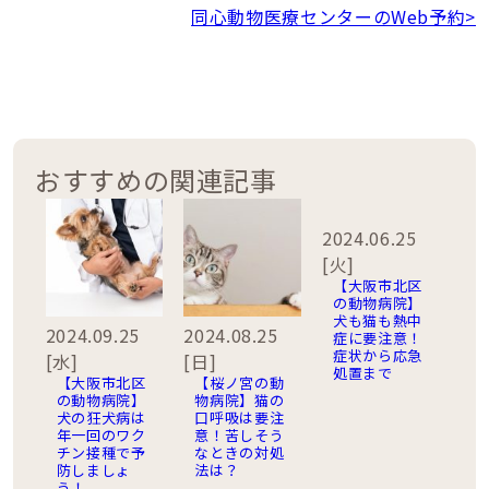
同心動物医療センターのWeb予約>
おすすめの関連記事
2024.06.25
[火]
【大阪市北区
の動物病院】
犬も猫も熱中
2024.09.25
2024.08.25
症に要注意！
症状から応急
[水]
[日]
処置まで
【大阪市北区
【桜ノ宮の動
の動物病院】
物病院】猫の
犬の狂犬病は
口呼吸は要注
年一回のワク
意！苦しそう
チン接種で予
なときの対処
防しましょ
法は？
う！