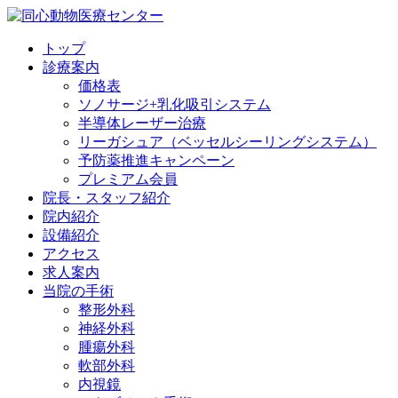
トップ
診療案内
価格表
ソノサージ+乳化吸引システム
半導体レーザー治療
リーガシュア（ベッセルシーリングシステム）
予防薬推進キャンペーン
プレミアム会員
院長・
スタッフ紹介
院内紹介
設備紹介
アクセス
求人案内
当院の
手術
整形外科
神経外科
腫瘍外科
軟部外科
内視鏡