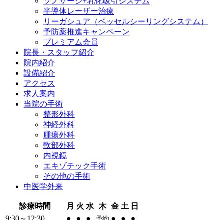
ソノサージ+乳化吸引システム
半導体レーザー治療
リーガシュア（ベッセルシーリングシステム）
予防薬推進キャンペーン
プレミアム会員
院長・
スタッフ紹介
院内紹介
設備紹介
アクセス
求人案内
当院の
手術
整形外科
神経外科
腫瘍外科
軟部外科
内視鏡
エキゾチック手術
その他の手術
中医学外来
診療時間
月
火
水
木
金
土
日
9:30～12:30
●
●
●
●
●
●
予約