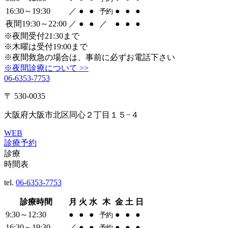
16:30～19:30
／
●
●
●
●
●
予約
夜間19:30～22:00
／
●
●
／
●
●
●
※夜間受付21:30まで
※木曜は受付19:00まで
※夜間救急の場合は、事前に必ずお電話下さい
※夜間診療について >>
06-6353-7753
〒 530-0035
大阪府大阪市北区同心２丁目１５−４
WEB
診療予約
診療
時間表
tel.
06-6353-7753
診療時間
月
火
水
木
金
土
日
9:30～12:30
●
●
●
●
●
●
予約
16:30～19:30
／
●
●
●
●
●
予約