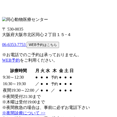
〒 530-0035
大阪府大阪市北区同心２丁目１５−４
06-6353-7753
WEB予約はこちら
※お電話でのご予約は承っておりません。
WEB予約
をご利用ください。
診療時間
月
火
水
木
金
土
日
9:30～12:30
●
●
●
●
●
●
予約
16:30～19:30
／
●
●
●
●
●
予約
夜間19:30～22:00
／
●
●
／
●
●
●
※夜間受付21:30まで
※木曜は受付19:00まで
※夜間救急の場合は、事前に必ずお電話下さい
※夜間診療について >>