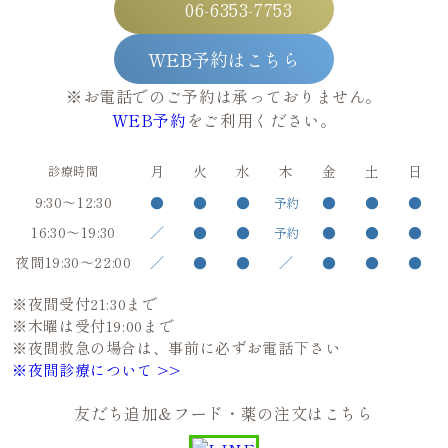
06-6353-7753
WEB予約はこちら
※お電話でのご予約は承っておりません。
WEB予約
をご利用ください。
月
火
水
木
金
土
日
診療時間
9:30～12:30
●
●
●
●
●
●
予約
16:30～19:30
／
●
●
●
●
●
予約
夜間19:30～22:00
／
●
●
／
●
●
●
※夜間受付21:30まで
※木曜は受付19:00まで
※夜間救急の場合は、事前に必ずお電話下さい
※夜間診療について >>
友だち追加＆フード・薬の注文はこちら