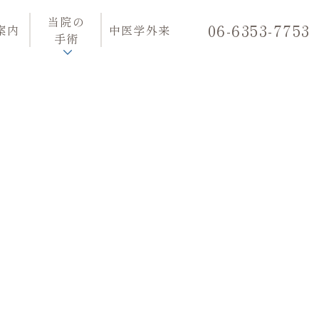
当院の
06-6353-7753
案内
中医学外来
手術