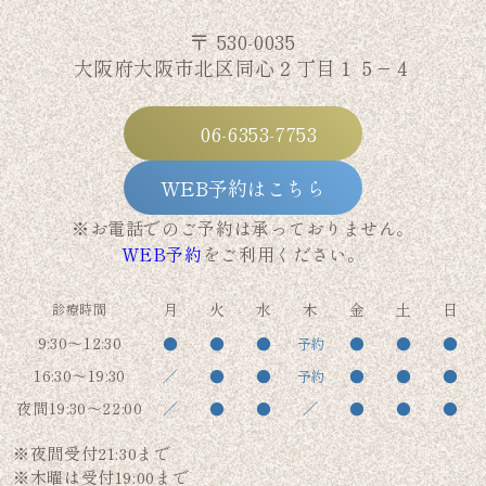
〒 530-0035
大阪府大阪市北区同心２丁目１５−４
06-6353-7753
WEB予約はこちら
※お電話でのご予約は承っておりません。
WEB予約
をご利用ください。
月
火
水
木
金
土
日
診療時間
9:30～12:30
●
●
●
●
●
●
予約
16:30～19:30
／
●
●
●
●
●
予約
夜間19:30～22:00
／
●
●
／
●
●
●
※夜間受付21:30まで
※木曜は受付19:00まで