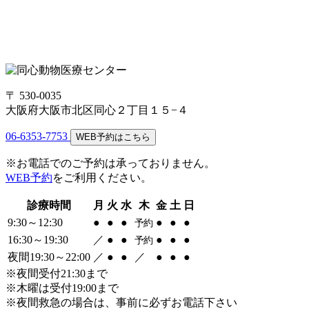
〒 530-0035
大阪府大阪市北区同心２丁目１５−４
06-6353-7753
WEB予約はこちら
※お電話でのご予約は承っておりません。
WEB予約
をご利用ください。
診療時間
月
火
水
木
金
土
日
9:30～12:30
●
●
●
●
●
●
予約
16:30～19:30
／
●
●
●
●
●
予約
夜間19:30～22:00
／
●
●
／
●
●
●
※夜間受付21:30まで
※木曜は受付19:00まで
※夜間救急の場合は、事前に必ずお電話下さい