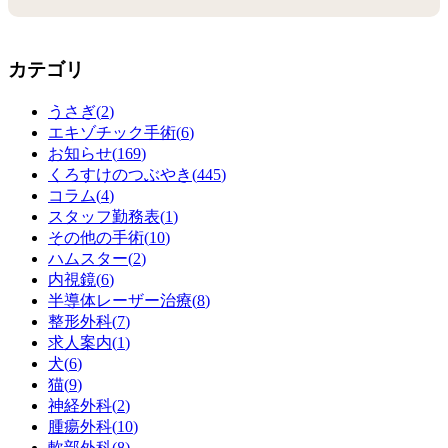
カテゴリ
うさぎ(
2
)
エキゾチック手術(
6
)
お知らせ(
169
)
くろすけのつぶやき(
445
)
コラム(
4
)
スタッフ勤務表(
1
)
その他の手術(
10
)
ハムスター(
2
)
内視鏡(
6
)
半導体レーザー治療(
8
)
整形外科(
7
)
求人案内(
1
)
犬(
6
)
猫(
9
)
神経外科(
2
)
腫瘍外科(
10
)
軟部外科(
8
)