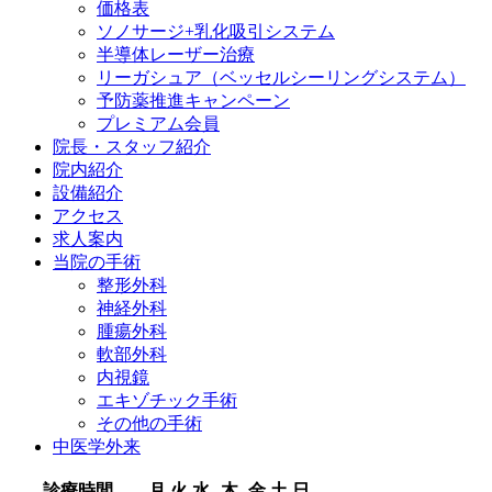
価格表
ソノサージ+乳化吸引システム
半導体レーザー治療
リーガシュア（ベッセルシーリングシステム）
予防薬推進キャンペーン
プレミアム会員
院長・
スタッフ紹介
院内紹介
設備紹介
アクセス
求人案内
当院の
手術
整形外科
神経外科
腫瘍外科
軟部外科
内視鏡
エキゾチック手術
その他の手術
中医学外来
診療時間
月
火
水
木
金
土
日