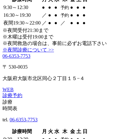
9:30～12:30
●
●
●
●
●
●
予約
16:30～19:30
／
●
●
●
●
●
予約
夜間19:30～22:00
／
●
●
／
●
●
●
※夜間受付21:30まで
※木曜は受付19:00まで
※夜間救急の場合は、事前に必ずお電話下さい
※夜間診療について >>
06-6353-7753
〒 530-0035
大阪府大阪市北区同心２丁目１５−４
WEB
診療予約
診療
時間表
tel.
06-6353-7753
診療時間
月
火
水
木
金
土
日