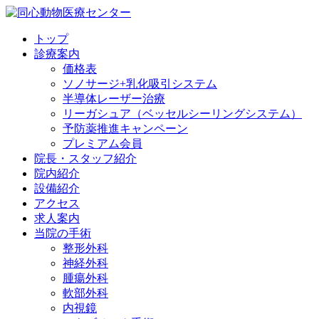
トップ
診療案内
価格表
ソノサージ+乳化吸引システム
半導体レーザー治療
リーガシュア（ベッセルシーリングシステム）
予防薬推進キャンペーン
プレミアム会員
院長・
スタッフ紹介
院内紹介
設備紹介
アクセス
求人案内
当院の
手術
整形外科
神経外科
腫瘍外科
軟部外科
内視鏡