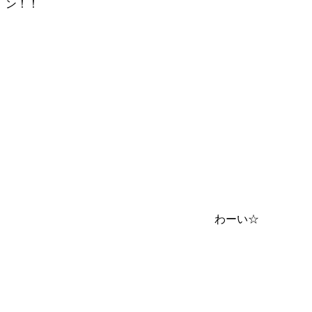
ン！！
わーい☆