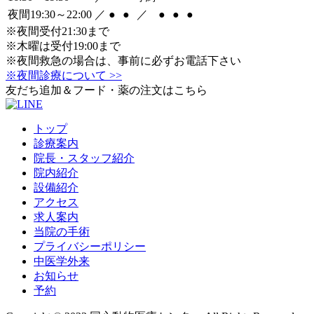
夜間19:30～22:00
／
●
●
／
●
●
●
※夜間受付21:30まで
※木曜は受付19:00まで
※夜間救急の場合は、事前に必ずお電話下さい
※夜間診療について >>
友だち追加＆フード・薬の注文はこちら
トップ
診療案内
院長・スタッフ紹介
院内紹介
設備紹介
アクセス
求人案内
当院の手術
プライバシーポリシー
中医学外来
お知らせ
予約