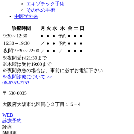
エキゾチック手術
その他の手術
中医学外来
診療時間
月
火
水
木
金
土
日
9:30～12:30
●
●
●
●
●
●
予約
16:30～19:30
／
●
●
●
●
●
予約
夜間19:30～22:00
／
●
●
／
●
●
●
※夜間受付21:30まで
※木曜は受付19:00まで
※夜間救急の場合は、事前に必ずお電話下さい
※夜間診療について >>
06-6353-7753
〒 530-0035
大阪府大阪市北区同心２丁目１５−４
WEB
診療予約
診療
時間表