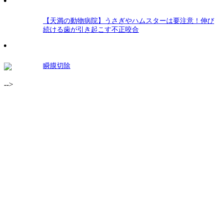
【天満の動物病院】うさぎやハムスターは要注意！伸び
続ける歯が引き起こす不正咬合
瞬膜切除
-->