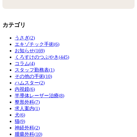
カテゴリ
うさぎ(
2
)
エキゾチック手術(
6
)
お知らせ(
169
)
くろすけのつぶやき(
445
)
コラム(
4
)
スタッフ勤務表(
1
)
その他の手術(
10
)
ハムスター(
2
)
内視鏡(
6
)
半導体レーザー治療(
8
)
整形外科(
7
)
求人案内(
1
)
犬(
6
)
猫(
9
)
神経外科(
2
)
腫瘍外科(
10
)