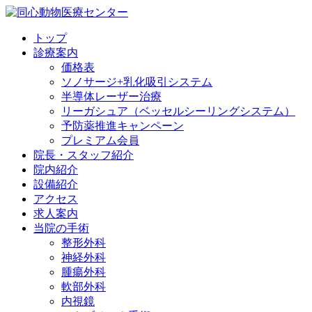
トップ
診療案内
価格表
ソノサージ+乳化吸引システム
半導体レーザー治療
リーガシュア（ベッセルシーリングシステム）
予防薬推進キャンペーン
プレミアム会員
院長・
スタッフ紹介
院内紹介
設備紹介
アクセス
求人案内
当院の
手術
整形外科
神経外科
腫瘍外科
軟部外科
内視鏡