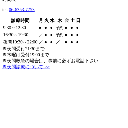
tel.
06-6353-7753
診療時間
月
火
水
木
金
土
日
9:30～12:30
●
●
●
●
●
●
予約
16:30～19:30
／
●
●
●
●
●
予約
夜間19:30～22:00
／
●
●
／
●
●
●
※夜間受付21:30まで
※木曜は受付19:00まで
※夜間救急の場合は、事前に必ずお電話下さい
※夜間診療について >>