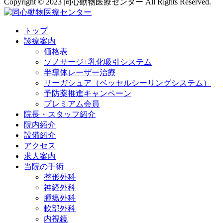
Copyright © 2023 同心動物医療センター All Rights Reserved.
トップ
診療案内
価格表
ソノサージ+乳化吸引システム
半導体レーザー治療
リーガシュア（ベッセルシーリングシステム）
予防薬推進キャンペーン
プレミアム会員
院長・
スタッフ紹介
院内紹介
設備紹介
アクセス
求人案内
当院の
手術
整形外科
神経外科
腫瘍外科
軟部外科
内視鏡