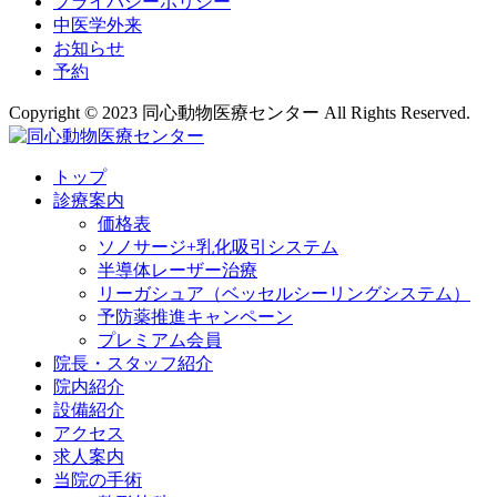
プライバシーポリシー
中医学外来
お知らせ
予約
Copyright © 2023 同心動物医療センター All Rights Reserved.
トップ
診療案内
価格表
ソノサージ+乳化吸引システム
半導体レーザー治療
リーガシュア（ベッセルシーリングシステム）
予防薬推進キャンペーン
プレミアム会員
院長・
スタッフ紹介
院内紹介
設備紹介
アクセス
求人案内
当院の
手術