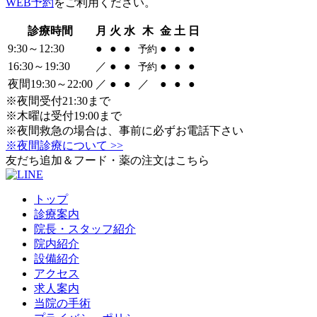
WEB予約
をご利用ください。
診療時間
月
火
水
木
金
土
日
9:30～12:30
●
●
●
●
●
●
予約
16:30～19:30
／
●
●
●
●
●
予約
夜間19:30～22:00
／
●
●
／
●
●
●
※夜間受付21:30まで
※木曜は受付19:00まで
※夜間救急の場合は、事前に必ずお電話下さい
※夜間診療について >>
友だち追加＆フード・薬の注文はこちら
トップ
診療案内
院長・スタッフ紹介
院内紹介
設備紹介
アクセス
求人案内
当院の手術