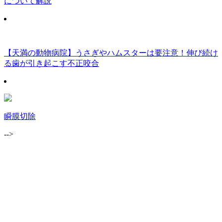
について解説
【天満の動物病院】うさぎやハムスターは要注意！伸び続け
る歯が引き起こす不正咬合
瞬膜切除
-->