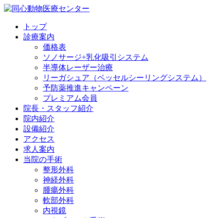
トップ
診療案内
価格表
ソノサージ+乳化吸引システム
半導体レーザー治療
リーガシュア（ベッセルシーリングシステム）
予防薬推進キャンペーン
プレミアム会員
院長・
スタッフ紹介
院内紹介
設備紹介
アクセス
求人案内
当院の
手術
整形外科
神経外科
腫瘍外科
軟部外科
内視鏡