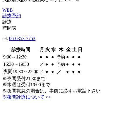
WEB
診療予約
診療
時間表
tel.
06-6353-7753
診療時間
月
火
水
木
金
土
日
9:30～12:30
●
●
●
●
●
●
予約
16:30～19:30
／
●
●
●
●
●
予約
夜間19:30～22:00
／
●
●
／
●
●
●
※夜間受付21:30まで
※木曜は受付19:00まで
※夜間救急の場合は、事前に必ずお電話下さい
※夜間診療について >>