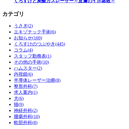
くろすけと炭酸ガスレーザー～皮膚のイボ蒸散～
カテゴリ
うさぎ(
2
)
エキゾチック手術(
6
)
お知らせ(
169
)
くろすけのつぶやき(
445
)
コラム(
4
)
スタッフ勤務表(
1
)
その他の手術(
10
)
ハムスター(
2
)
内視鏡(
6
)
半導体レーザー治療(
8
)
整形外科(
7
)
求人案内(
1
)
犬(
6
)
猫(
9
)
神経外科(
2
)
腫瘍外科(
10
)
軟部外科(
8
)