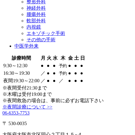
整形外科
神経外科
腫瘍外科
軟部外科
内視鏡
エキゾチック手術
その他の手術
中医学外来
診療時間
月
火
水
木
金
土
日
9:30～12:30
●
●
●
●
●
●
予約
16:30～19:30
／
●
●
●
●
●
予約
夜間19:30～22:00
／
●
●
／
●
●
●
※夜間受付21:30まで
※木曜は受付19:00まで
※夜間救急の場合は、事前に必ずお電話下さい
※夜間診療について >>
06-6353-7753
〒 530-0035
大阪府大阪市北区同心２丁目１５−４