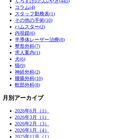
くろすけのつぶやき(
445
)
コラム(
4
)
スタッフ勤務表(
1
)
その他の手術(
10
)
ハムスター(
2
)
内視鏡(
6
)
半導体レーザー治療(
8
)
整形外科(
7
)
求人案内(
1
)
犬(
6
)
猫(
9
)
神経外科(
2
)
腫瘍外科(
10
)
軟部外科(
8
)
月別アーカイブ
2026年6月（1）
2026年3月（1）
2026年2月（3）
2026年1月（4）
2025年12月（1）