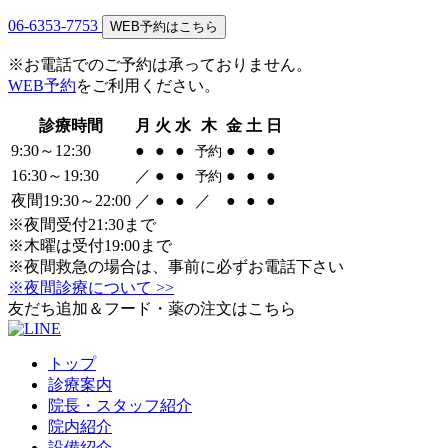
06-6353-7753
WEB予約はこちら
※お電話でのご予約は承っておりません。
WEB予約
をご利用ください。
診療時間
月
火
水
木
金
土
日
9:30～12:30
●
●
●
●
●
●
予約
16:30～19:30
／
●
●
●
●
●
予約
夜間19:30～22:00
／
●
●
／
●
●
●
※夜間受付21:30まで
※木曜は受付19:00まで
※夜間救急の場合は、事前に必ずお電話下さい
※夜間診療について >>
友だち追加＆フード・薬の注文はこちら
トップ
診療案内
院長・スタッフ紹介
院内紹介
設備紹介