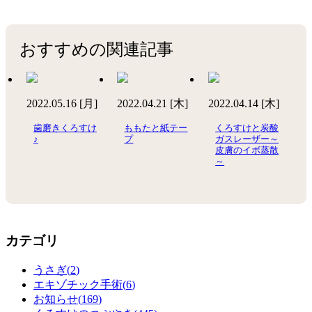
おすすめの関連記事
2022.05.16 [月]
2022.04.21 [木]
2022.04.14 [木]
歯磨きくろすけ
ももたと紙テー
くろすけと炭酸
♪
プ
ガスレーザー～
皮膚のイボ蒸散
～
カテゴリ
うさぎ(
2
)
エキゾチック手術(
6
)
お知らせ(
169
)