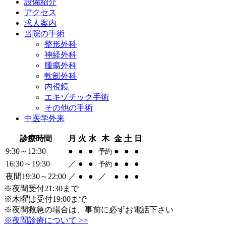
設備紹介
アクセス
求人案内
当院の
手術
整形外科
神経外科
腫瘍外科
軟部外科
内視鏡
エキゾチック手術
その他の手術
中医学外来
診療時間
月
火
水
木
金
土
日
9:30～12:30
●
●
●
●
●
●
予約
16:30～19:30
／
●
●
●
●
●
予約
夜間19:30～22:00
／
●
●
／
●
●
●
※夜間受付21:30まで
※木曜は受付19:00まで
※夜間救急の場合は、事前に必ずお電話下さい
※夜間診療について >>