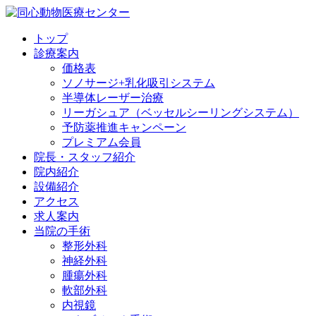
トップ
診療案内
価格表
ソノサージ+乳化吸引システム
半導体レーザー治療
リーガシュア（ベッセルシーリングシステム）
予防薬推進キャンペーン
プレミアム会員
院長・
スタッフ紹介
院内紹介
設備紹介
アクセス
求人案内
当院の
手術
整形外科
神経外科
腫瘍外科
軟部外科
内視鏡