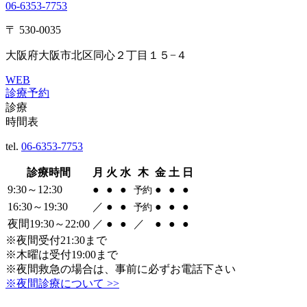
06-6353-7753
〒 530-0035
大阪府大阪市北区同心２丁目１５−４
WEB
診療予約
診療
時間表
tel.
06-6353-7753
診療時間
月
火
水
木
金
土
日
9:30～12:30
●
●
●
●
●
●
予約
16:30～19:30
／
●
●
●
●
●
予約
夜間19:30～22:00
／
●
●
／
●
●
●
※夜間受付21:30まで
※木曜は受付19:00まで
※夜間救急の場合は、事前に必ずお電話下さい
※夜間診療について >>