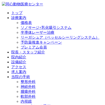
トップ
診療案内
価格表
ソノサージ+乳化吸引システム
半導体レーザー治療
リーガシュア（ベッセルシーリングシステム）
予防薬推進キャンペーン
プレミアム会員
院長・
スタッフ紹介
院内紹介
設備紹介
アクセス
求人案内
当院の
手術
整形外科
神経外科
腫瘍外科
軟部外科
内視鏡