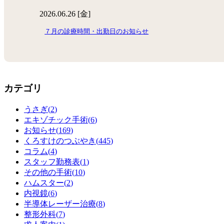
2026.06.26 [金]
７月の診療時間・出勤日のお知らせ
カテゴリ
うさぎ(
2
)
エキゾチック手術(
6
)
お知らせ(
169
)
くろすけのつぶやき(
445
)
コラム(
4
)
スタッフ勤務表(
1
)
その他の手術(
10
)
ハムスター(
2
)
内視鏡(
6
)
半導体レーザー治療(
8
)
整形外科(
7
)