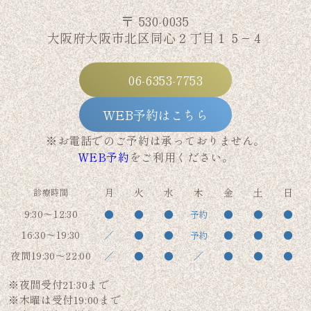
〒 530-0035
大阪府大阪市北区同心２丁目１５−４
06-6353-7753
WEB予約はこちら
※お電話でのご予約は承っておりません。
WEB予約
をご利用ください。
月
火
水
木
金
土
日
診療時間
9:30～12:30
●
●
●
●
●
●
予約
16:30～19:30
／
●
●
●
●
●
予約
夜間19:30～22:00
／
●
●
／
●
●
●
※夜間受付21:30まで
※木曜は受付19:00まで