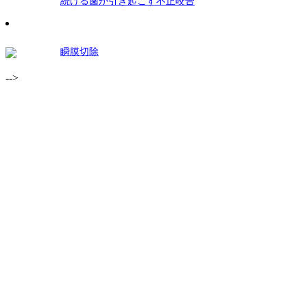
続ける歯が引き起こす不正咬合
瞬膜切除
-->