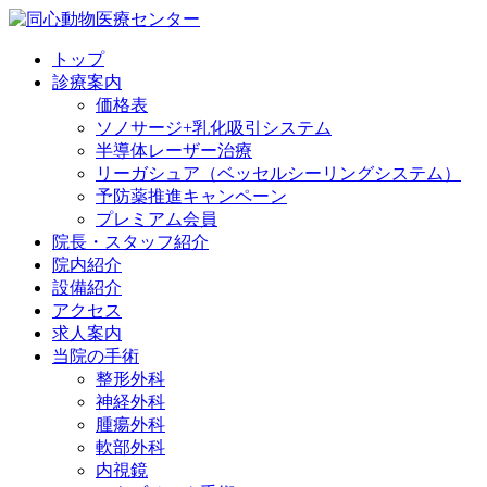
トップ
診療案内
価格表
ソノサージ+乳化吸引システム
半導体レーザー治療
リーガシュア（ベッセルシーリングシステム）
予防薬推進キャンペーン
プレミアム会員
院長・
スタッフ紹介
院内紹介
設備紹介
アクセス
求人案内
当院の
手術
整形外科
神経外科
腫瘍外科
軟部外科
内視鏡