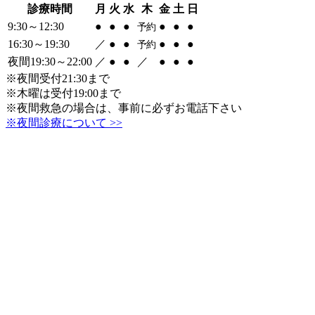
診療時間
月
火
水
木
金
土
日
9:30～12:30
●
●
●
●
●
●
予約
16:30～19:30
／
●
●
●
●
●
予約
夜間19:30～22:00
／
●
●
／
●
●
●
※夜間受付21:30まで
※木曜は受付19:00まで
※夜間救急の場合は、事前に必ずお電話下さい
※夜間診療について >>