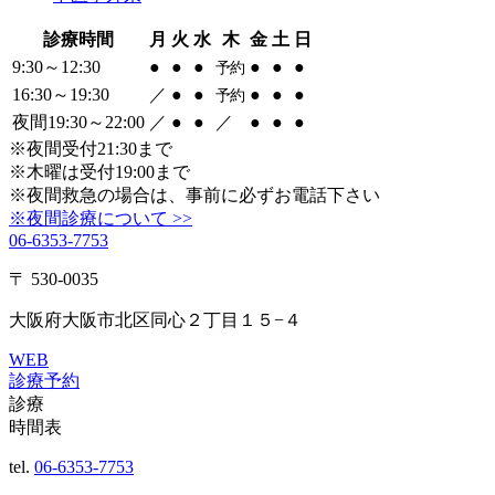
診療時間
月
火
水
木
金
土
日
9:30～12:30
●
●
●
●
●
●
予約
16:30～19:30
／
●
●
●
●
●
予約
夜間19:30～22:00
／
●
●
／
●
●
●
※夜間受付21:30まで
※木曜は受付19:00まで
※夜間救急の場合は、事前に必ずお電話下さい
※夜間診療について >>
06-6353-7753
〒 530-0035
大阪府大阪市北区同心２丁目１５−４
WEB
診療予約
診療
時間表
tel.
06-6353-7753