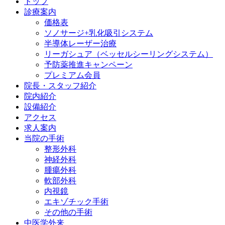
トップ
診療案内
価格表
ソノサージ+乳化吸引システム
半導体レーザー治療
リーガシュア（ベッセルシーリングシステム）
予防薬推進キャンペーン
プレミアム会員
院長・
スタッフ紹介
院内紹介
設備紹介
アクセス
求人案内
当院の
手術
整形外科
神経外科
腫瘍外科
軟部外科
内視鏡
エキゾチック手術
その他の手術
中医学外来