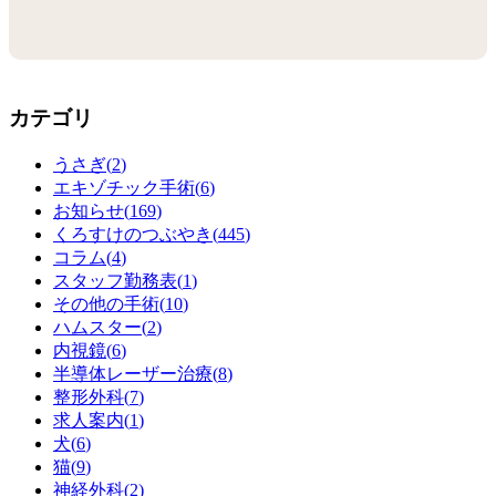
カテゴリ
うさぎ(
2
)
エキゾチック手術(
6
)
お知らせ(
169
)
くろすけのつぶやき(
445
)
コラム(
4
)
スタッフ勤務表(
1
)
その他の手術(
10
)
ハムスター(
2
)
内視鏡(
6
)
半導体レーザー治療(
8
)
整形外科(
7
)
求人案内(
1
)
犬(
6
)
猫(
9
)
神経外科(
2
)