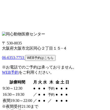
〒 530-0035
大阪府大阪市北区同心２丁目１５−４
06-6353-7753
WEB予約はこちら
※お電話でのご予約は承っておりません。
WEB予約
をご利用ください。
診療時間
月
火
水
木
金
土
日
9:30～12:30
●
●
●
●
●
●
予約
16:30～19:30
／
●
●
●
●
●
予約
夜間19:30～22:00
／
●
●
／
●
●
●
※夜間受付21:30まで