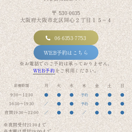
〒 530-0035
大阪府大阪市北区同心２丁目１５−４
06-6353-7753
WEB予約はこちら
※お電話でのご予約は承っておりません。
WEB予約
をご利用ください。
月
火
水
木
金
土
日
診療時間
9:30～12:30
●
●
●
●
●
●
予約
16:30～19:30
／
●
●
●
●
●
予約
夜間19:30～22:00
／
●
●
／
●
●
●
※夜間受付21:30まで
※木曜は受付19:00まで