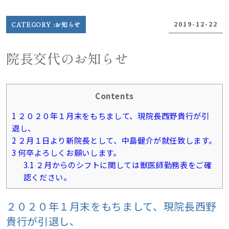
2019-12-22
CATEGORY :
お知らせ
日
●
院長交代のお知らせ
●
●
Contents
1
２０２０年１月末をもちまして、現院長西野貴行が引
退し、
2
２月１日より新院長として、中島健介が就任致します。
3
何卒よろしくお願いします。
3.1
２月からのシフトに関しては獣医師勤務表をご確
認ください。
２０２０年１月末をもちまして、現院長西野
貴行が引退し、