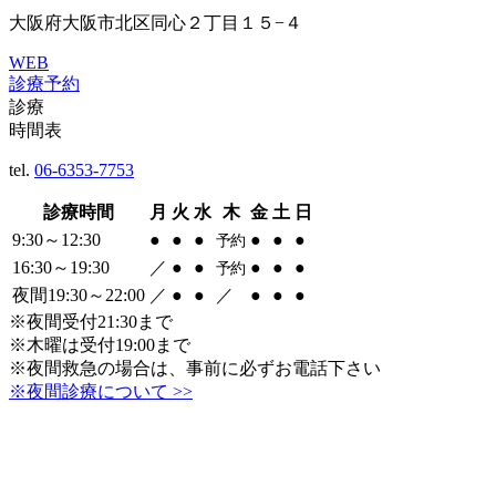
大阪府大阪市北区同心２丁目１５−４
WEB
診療予約
診療
時間表
tel.
06-6353-7753
診療時間
月
火
水
木
金
土
日
9:30～12:30
●
●
●
●
●
●
予約
16:30～19:30
／
●
●
●
●
●
予約
夜間19:30～22:00
／
●
●
／
●
●
●
※夜間受付21:30まで
※木曜は受付19:00まで
※夜間救急の場合は、事前に必ずお電話下さい
※夜間診療について >>