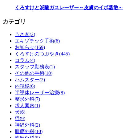
くろすけと炭酸ガスレーザー～皮膚のイボ蒸散～
カテゴリ
うさぎ(
2
)
エキゾチック手術(
6
)
お知らせ(
169
)
くろすけのつぶやき(
445
)
コラム(
4
)
スタッフ勤務表(
1
)
その他の手術(
10
)
ハムスター(
2
)
内視鏡(
6
)
半導体レーザー治療(
8
)
整形外科(
7
)
求人案内(
1
)
犬(
6
)
猫(
9
)
神経外科(
2
)
腫瘍外科(
10
)
軟部外科(
8
)