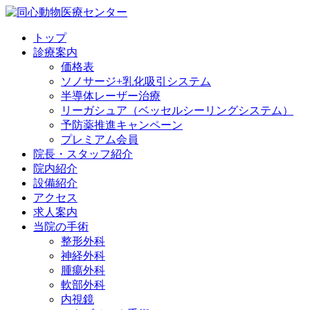
トップ
診療案内
価格表
ソノサージ+乳化吸引システム
半導体レーザー治療
リーガシュア（ベッセルシーリングシステム）
予防薬推進キャンペーン
プレミアム会員
院長・
スタッフ紹介
院内紹介
設備紹介
アクセス
求人案内
当院の
手術
整形外科
神経外科
腫瘍外科
軟部外科
内視鏡