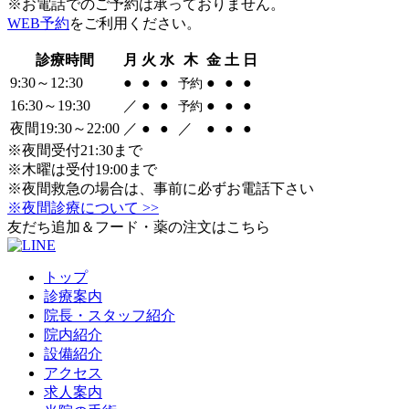
※お電話でのご予約は承っておりません。
WEB予約
をご利用ください。
診療時間
月
火
水
木
金
土
日
9:30～12:30
●
●
●
●
●
●
予約
16:30～19:30
／
●
●
●
●
●
予約
夜間19:30～22:00
／
●
●
／
●
●
●
※夜間受付21:30まで
※木曜は受付19:00まで
※夜間救急の場合は、事前に必ずお電話下さい
※夜間診療について >>
友だち追加＆フード・薬の注文はこちら
トップ
診療案内
院長・スタッフ紹介
院内紹介
設備紹介
アクセス
求人案内