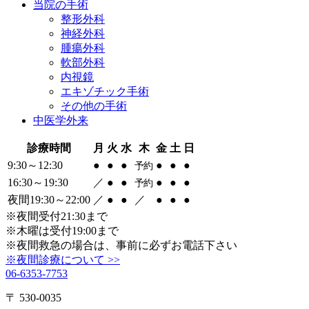
当院の
手術
整形外科
神経外科
腫瘍外科
軟部外科
内視鏡
エキゾチック手術
その他の手術
中医学外来
診療時間
月
火
水
木
金
土
日
9:30～12:30
●
●
●
●
●
●
予約
16:30～19:30
／
●
●
●
●
●
予約
夜間19:30～22:00
／
●
●
／
●
●
●
※夜間受付21:30まで
※木曜は受付19:00まで
※夜間救急の場合は、事前に必ずお電話下さい
※夜間診療について >>
06-6353-7753
〒 530-0035