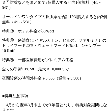
ミ予防薬などをまとめて8個購入すると内1個無料（4/1～
5/31）
オールインワンタイプの駆虫薬を合計12個購入すると内2個
無料（4/1～5/31）
特典③ ホテル料金が30％off
特典④ 療法食(ロイヤルカナン、ヒルズ、ファルミナ）の
ドライフード20％・ウェットフード10%off、シャンプー
10％off
特典⑤ 一部医療費用がプレミアム価格
全ての手術10％off（最大￥10,000まで）
夜間診療の時間外料金￥3,300（通常￥5,500）
●特典注意事項
・4月から翌年3月末までが1年度となり、特典対象期間にな
ります