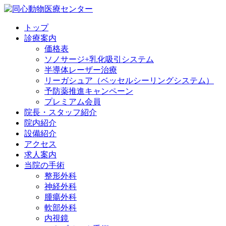
トップ
診療案内
価格表
ソノサージ+乳化吸引システム
半導体レーザー治療
リーガシュア（ベッセルシーリングシステム）
予防薬推進キャンペーン
プレミアム会員
院長・
スタッフ紹介
院内紹介
設備紹介
アクセス
求人案内
当院の
手術
整形外科
神経外科
腫瘍外科
軟部外科
内視鏡