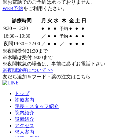
※お電話でのご予約は承っておりません。
WEB予約
をご利用ください。
診療時間
月
火
水
木
金
土
日
9:30～12:30
●
●
●
●
●
●
予約
16:30～19:30
／
●
●
●
●
●
予約
夜間19:30～22:00
／
●
●
／
●
●
●
※夜間受付21:30まで
※木曜は受付19:00まで
※夜間救急の場合は、事前に必ずお電話下さい
※夜間診療について >>
友だち追加＆フード・薬の注文はこちら
トップ
診療案内
院長・スタッフ紹介
院内紹介
設備紹介
アクセス
求人案内