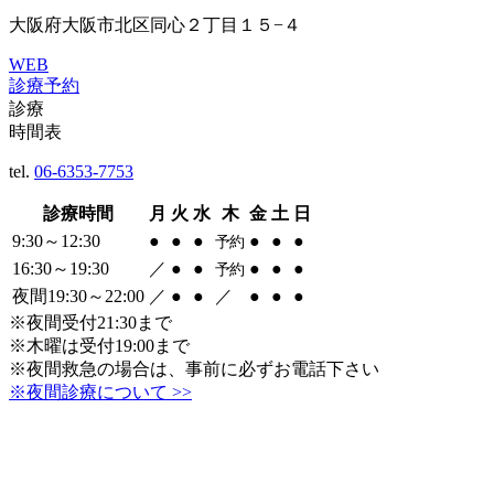
大阪府大阪市北区同心２丁目１５−４
WEB
診療予約
診療
時間表
tel.
06-6353-7753
診療時間
月
火
水
木
金
土
日
9:30～12:30
●
●
●
●
●
●
予約
16:30～19:30
／
●
●
●
●
●
予約
夜間19:30～22:00
／
●
●
／
●
●
●
※夜間受付21:30まで
※木曜は受付19:00まで
※夜間救急の場合は、事前に必ずお電話下さい
※夜間診療について >>