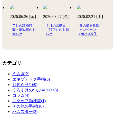
2026.06.26 [金]
2026.03.27 [金]
2026.02.21 [土]
７月の診療時
４月の出勤日
春の健康診断キ
間・出勤日のお
（訂正）のお知
ャンペーン
知らせ
らせ
(2026.3-5月)
カテゴリ
うさぎ(
2
)
エキゾチック手術(
6
)
お知らせ(
169
)
くろすけのつぶやき(
445
)
コラム(
4
)
スタッフ勤務表(
1
)
その他の手術(
10
)
ハムスター(
2
)