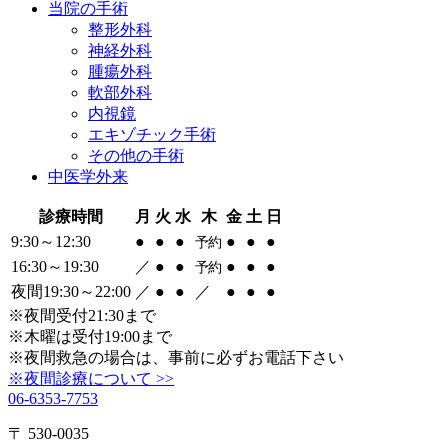
当院の
手術
整形外科
神経外科
腫瘍外科
軟部外科
内視鏡
エキゾチック手術
その他の手術
中医学外来
診療時間
月
火
水
木
金
土
日
9:30～12:30
●
●
●
●
●
●
予約
16:30～19:30
／
●
●
●
●
●
予約
夜間19:30～22:00
／
●
●
／
●
●
●
※夜間受付21:30まで
※木曜は受付19:00まで
※夜間救急の場合は、事前に必ずお電話下さい
※夜間診療について >>
06-6353-7753
〒 530-0035