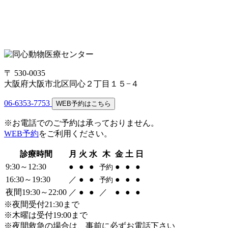
〒 530-0035
大阪府大阪市北区同心２丁目１５−４
06-6353-7753
WEB予約はこちら
※お電話でのご予約は承っておりません。
WEB予約
をご利用ください。
診療時間
月
火
水
木
金
土
日
9:30～12:30
●
●
●
●
●
●
予約
16:30～19:30
／
●
●
●
●
●
予約
夜間19:30～22:00
／
●
●
／
●
●
●
※夜間受付21:30まで
※木曜は受付19:00まで
※夜間救急の場合は、事前に必ずお電話下さい