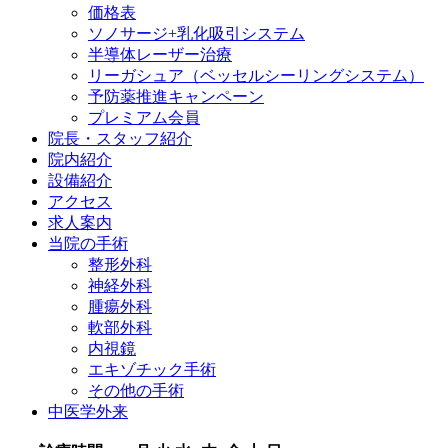
価格表
ソノサージ+乳化吸引システム
半導体レーザー治療
リーガシュア（ベッセルシーリングシステム）
予防薬推進キャンペーン
プレミアム会員
院長・
スタッフ紹介
院内紹介
設備紹介
アクセス
求人案内
当院の
手術
整形外科
神経外科
腫瘍外科
軟部外科
内視鏡
エキゾチック手術
その他の手術
中医学外来