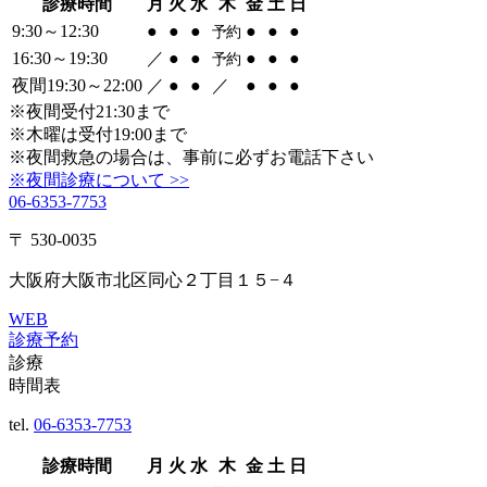
診療時間
月
火
水
木
金
土
日
9:30～12:30
●
●
●
●
●
●
予約
16:30～19:30
／
●
●
●
●
●
予約
夜間19:30～22:00
／
●
●
／
●
●
●
※夜間受付21:30まで
※木曜は受付19:00まで
※夜間救急の場合は、事前に必ずお電話下さい
※夜間診療について >>
06-6353-7753
〒 530-0035
大阪府大阪市北区同心２丁目１５−４
WEB
診療予約
診療
時間表
tel.
06-6353-7753
診療時間
月
火
水
木
金
土
日