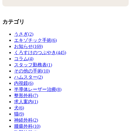
カテゴリ
うさぎ(
2
)
エキゾチック手術(
6
)
お知らせ(
169
)
くろすけのつぶやき(
445
)
コラム(
4
)
スタッフ勤務表(
1
)
その他の手術(
10
)
ハムスター(
2
)
内視鏡(
6
)
半導体レーザー治療(
8
)
整形外科(
7
)
求人案内(
1
)
犬(
6
)
猫(
9
)
神経外科(
2
)
腫瘍外科(
10
)