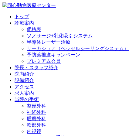
トップ
診療案内
価格表
ソノサージ+乳化吸引システム
半導体レーザー治療
リーガシュア（ベッセルシーリングシステム）
予防薬推進キャンペーン
プレミアム会員
院長・
スタッフ紹介
院内紹介
設備紹介
アクセス
求人案内
当院の
手術
整形外科
神経外科
腫瘍外科
軟部外科
内視鏡