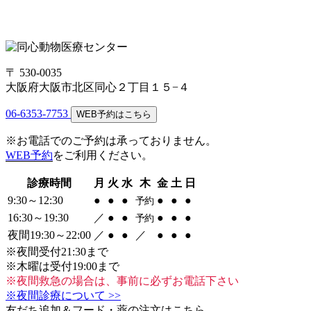
〒 530-0035
大阪府大阪市北区同心２丁目１５−４
06-6353-7753
WEB予約はこちら
※お電話でのご予約は承っておりません。
WEB予約
をご利用ください。
診療時間
月
火
水
木
金
土
日
9:30～12:30
●
●
●
●
●
●
予約
16:30～19:30
／
●
●
●
●
●
予約
夜間19:30～22:00
／
●
●
／
●
●
●
※夜間受付21:30まで
※木曜は受付19:00まで
※夜間救急の場合は、事前に必ずお電話下さい
※夜間診療について >>
友だち追加＆フード・薬の注文はこちら