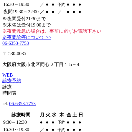
16:30～19:30
／
●
●
●
●
●
予約
夜間19:30～22:00
／
●
●
／
●
●
●
※夜間受付21:30まで
※木曜は受付19:00まで
※夜間救急の場合は、事前に必ずお電話下さい
※夜間診療について >>
06-6353-7753
〒 530-0035
大阪府大阪市北区同心２丁目１５−４
WEB
診療予約
診療
時間表
tel.
06-6353-7753
診療時間
月
火
水
木
金
土
日
9:30～12:30
●
●
●
●
●
●
予約
16:30～19:30
／
●
●
●
●
●
予約