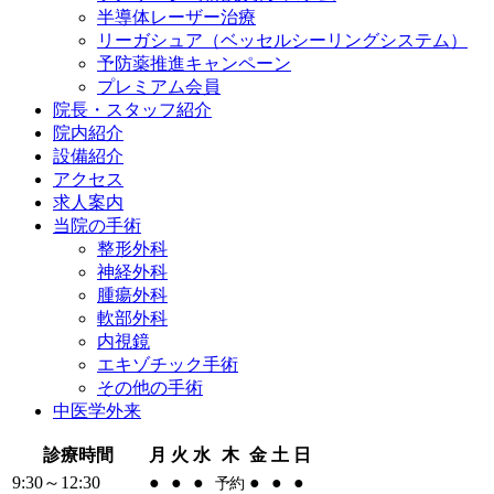
半導体レーザー治療
リーガシュア（ベッセルシーリングシステム）
予防薬推進キャンペーン
プレミアム会員
院長・
スタッフ紹介
院内紹介
設備紹介
アクセス
求人案内
当院の
手術
整形外科
神経外科
腫瘍外科
軟部外科
内視鏡
エキゾチック手術
その他の手術
中医学外来
診療時間
月
火
水
木
金
土
日
9:30～12:30
●
●
●
●
●
●
予約