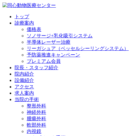
トップ
診療案内
価格表
ソノサージ+乳化吸引システム
半導体レーザー治療
リーガシュア（ベッセルシーリングシステム）
予防薬推進キャンペーン
プレミアム会員
院長・
スタッフ紹介
院内紹介
設備紹介
アクセス
求人案内
当院の
手術
整形外科
神経外科
腫瘍外科
軟部外科
内視鏡