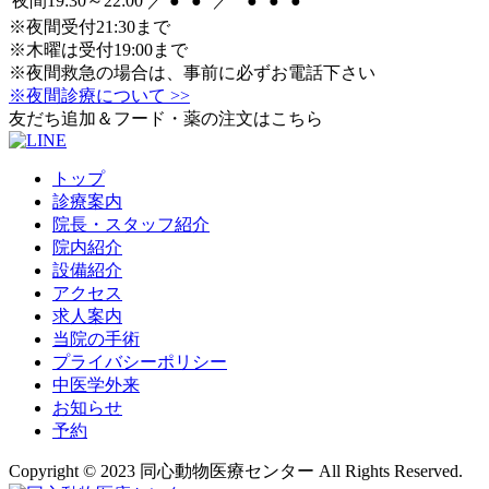
夜間19:30～22:00
／
●
●
／
●
●
●
※夜間受付21:30まで
※木曜は受付19:00まで
※夜間救急の場合は、事前に必ずお電話下さい
※夜間診療について >>
友だち追加＆フード・薬の注文はこちら
トップ
診療案内
院長・スタッフ紹介
院内紹介
設備紹介
アクセス
求人案内
当院の手術
プライバシーポリシー
中医学外来
お知らせ
予約
Copyright © 2023 同心動物医療センター All Rights Reserved.