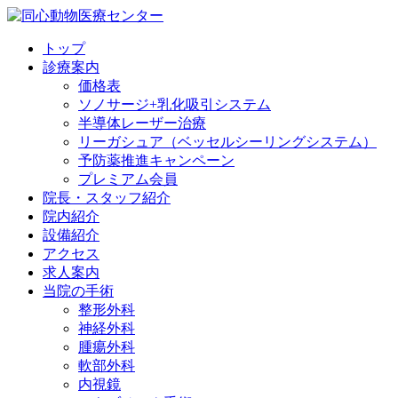
トップ
診療案内
価格表
ソノサージ+乳化吸引システム
半導体レーザー治療
リーガシュア（ベッセルシーリングシステム）
予防薬推進キャンペーン
プレミアム会員
院長・
スタッフ紹介
院内紹介
設備紹介
アクセス
求人案内
当院の
手術
整形外科
神経外科
腫瘍外科
軟部外科
内視鏡