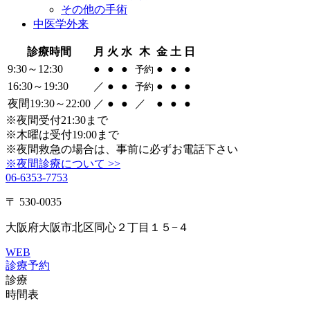
その他の手術
中医学外来
診療時間
月
火
水
木
金
土
日
9:30～12:30
●
●
●
●
●
●
予約
16:30～19:30
／
●
●
●
●
●
予約
夜間19:30～22:00
／
●
●
／
●
●
●
※夜間受付21:30まで
※木曜は受付19:00まで
※夜間救急の場合は、事前に必ずお電話下さい
※夜間診療について >>
06-6353-7753
〒 530-0035
大阪府大阪市北区同心２丁目１５−４
WEB
診療予約
診療
時間表