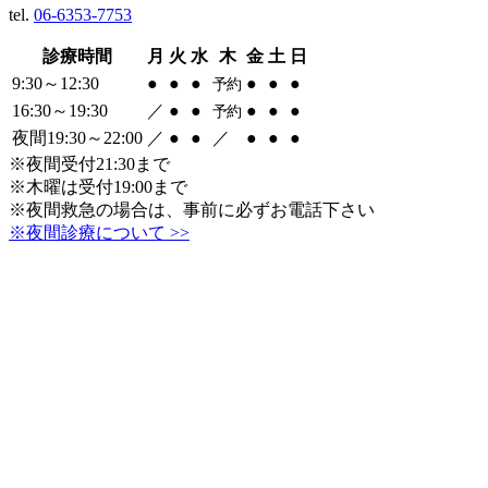
tel.
06-6353-7753
診療時間
月
火
水
木
金
土
日
9:30～12:30
●
●
●
●
●
●
予約
16:30～19:30
／
●
●
●
●
●
予約
夜間19:30～22:00
／
●
●
／
●
●
●
※夜間受付21:30まで
※木曜は受付19:00まで
※夜間救急の場合は、事前に必ずお電話下さい
※夜間診療について >>