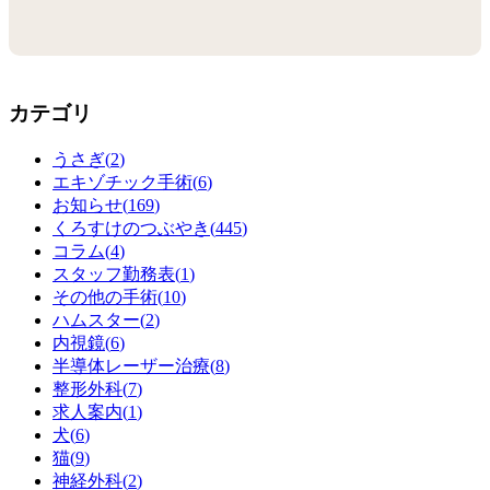
カテゴリ
うさぎ(
2
)
エキゾチック手術(
6
)
お知らせ(
169
)
くろすけのつぶやき(
445
)
コラム(
4
)
スタッフ勤務表(
1
)
その他の手術(
10
)
ハムスター(
2
)
内視鏡(
6
)
半導体レーザー治療(
8
)
整形外科(
7
)
求人案内(
1
)
犬(
6
)
猫(
9
)
神経外科(
2
)