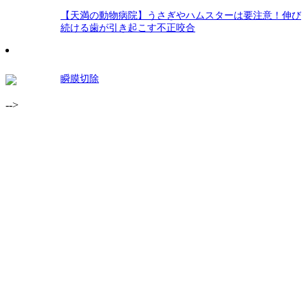
【天満の動物病院】うさぎやハムスターは要注意！伸び
続ける歯が引き起こす不正咬合
瞬膜切除
-->