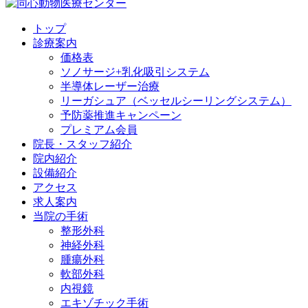
トップ
診療案内
価格表
ソノサージ+乳化吸引システム
半導体レーザー治療
リーガシュア（ベッセルシーリングシステム）
予防薬推進キャンペーン
プレミアム会員
院長・
スタッフ紹介
院内紹介
設備紹介
アクセス
求人案内
当院の
手術
整形外科
神経外科
腫瘍外科
軟部外科
内視鏡
エキゾチック手術