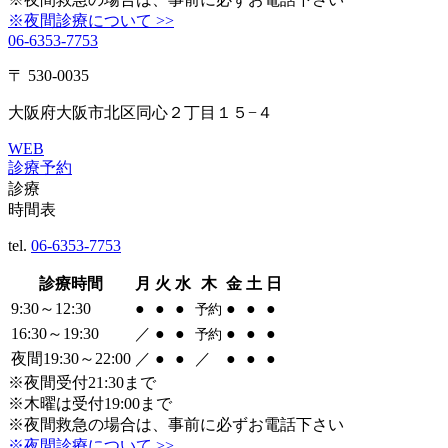
※夜間診療について >>
06-6353-7753
〒 530-0035
大阪府大阪市北区同心２丁目１５−４
WEB
診療予約
診療
時間表
tel.
06-6353-7753
診療時間
月
火
水
木
金
土
日
9:30～12:30
●
●
●
●
●
●
予約
16:30～19:30
／
●
●
●
●
●
予約
夜間19:30～22:00
／
●
●
／
●
●
●
※夜間受付21:30まで
※木曜は受付19:00まで
※夜間救急の場合は、事前に必ずお電話下さい
※夜間診療について >>