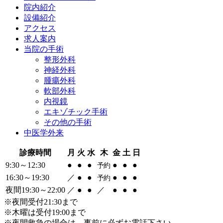
院内紹介
設備紹介
アクセス
求人案内
当院の
手術
整形外科
神経外科
腫瘍外科
軟部外科
内視鏡
エキゾチック手術
その他の手術
中医学外来
診療時間
月
火
水
木
金
土
日
9:30～12:30
●
●
●
●
●
●
予約
16:30～19:30
／
●
●
●
●
●
予約
夜間19:30～22:00
／
●
●
／
●
●
●
※夜間受付21:30まで
※木曜は受付19:00まで
※夜間救急の場合は、事前に必ずお電話下さい