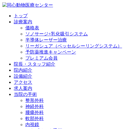
トップ
診療案内
価格表
ソノサージ+乳化吸引システム
半導体レーザー治療
リーガシュア（ベッセルシーリングシステム）
予防薬推進キャンペーン
プレミアム会員
院長・
スタッフ紹介
院内紹介
設備紹介
アクセス
求人案内
当院の
手術
整形外科
神経外科
腫瘍外科
軟部外科
内視鏡