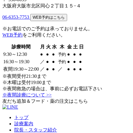
大阪府大阪市北区同心２丁目１５−４
06-6353-7753
WEB予約はこちら
※お電話でのご予約は承っておりません。
WEB予約
をご利用ください。
診療時間
月
火
水
木
金
土
日
9:30～12:30
●
●
●
●
●
●
予約
16:30～19:30
／
●
●
●
●
●
予約
夜間19:30～22:00
／
●
●
／
●
●
●
※夜間受付21:30まで
※木曜は受付19:00まで
※夜間救急の場合は、事前に必ずお電話下さい
※夜間診療について >>
友だち追加＆フード・薬の注文はこちら
トップ
診療案内
院長・スタッフ紹介