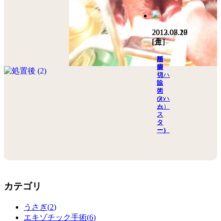
2013.07.27
2012.08.10
2012.05.28
[土]
[金]
[月]
腫
断
頬
瘍
脚
袋
切
（ハ
切
除
ム
除
術
ス
術
(ハ
タ
（ハ
ム
ー）
ム
ス
ス
タ
タ
ー)
ー）
カテゴリ
うさぎ(
2
)
エキゾチック手術(
6
)