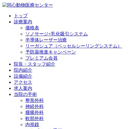
トップ
診療案内
価格表
ソノサージ+乳化吸引システム
半導体レーザー治療
リーガシュア（ベッセルシーリングシステム）
予防薬推進キャンペーン
プレミアム会員
院長・
スタッフ紹介
院内紹介
設備紹介
アクセス
求人案内
当院の
手術
整形外科
神経外科
腫瘍外科
軟部外科
内視鏡