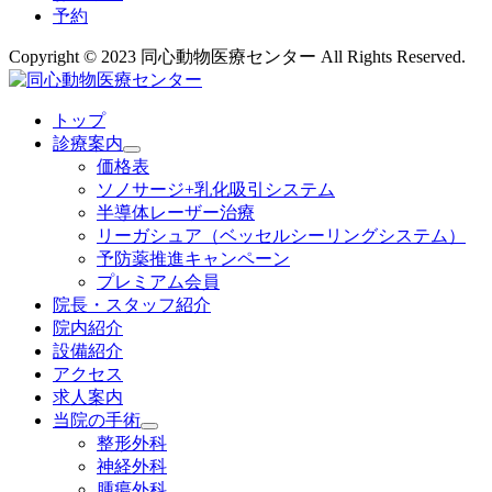
予約
Copyright © 2023 同心動物医療センター All Rights Reserved.
トップ
診療案内
価格表
ソノサージ+乳化吸引システム
半導体レーザー治療
リーガシュア（ベッセルシーリングシステム）
予防薬推進キャンペーン
プレミアム会員
院長・
スタッフ紹介
院内紹介
設備紹介
アクセス
求人案内
当院の
手術
整形外科
神経外科
腫瘍外科