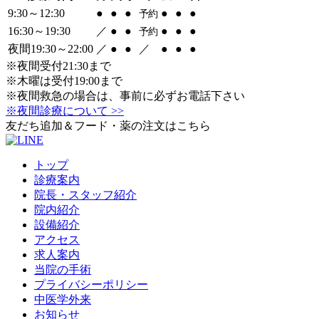
9:30～12:30
●
●
●
●
●
●
予約
16:30～19:30
／
●
●
●
●
●
予約
夜間19:30～22:00
／
●
●
／
●
●
●
※夜間受付21:30まで
※木曜は受付19:00まで
※夜間救急の場合は、事前に必ずお電話下さい
※夜間診療について >>
友だち追加＆フード・薬の注文はこちら
トップ
診療案内
院長・スタッフ紹介
院内紹介
設備紹介
アクセス
求人案内
当院の手術
プライバシーポリシー
中医学外来
お知らせ