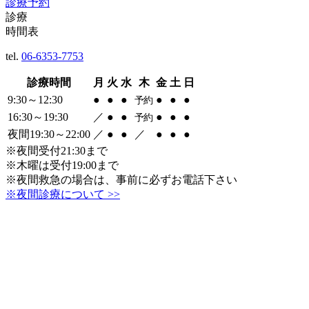
診療予約
診療
時間表
tel.
06-6353-7753
診療時間
月
火
水
木
金
土
日
9:30～12:30
●
●
●
●
●
●
予約
16:30～19:30
／
●
●
●
●
●
予約
夜間19:30～22:00
／
●
●
／
●
●
●
※夜間受付21:30まで
※木曜は受付19:00まで
※夜間救急の場合は、事前に必ずお電話下さい
※夜間診療について >>