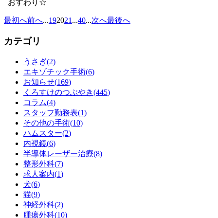
おすわり☆
最初へ
前へ
...
19
20
21
...
40
...
次へ
最後へ
カテゴリ
うさぎ(
2
)
エキゾチック手術(
6
)
お知らせ(
169
)
くろすけのつぶやき(
445
)
コラム(
4
)
スタッフ勤務表(
1
)
その他の手術(
10
)
ハムスター(
2
)
内視鏡(
6
)
半導体レーザー治療(
8
)
整形外科(
7
)
求人案内(
1
)
犬(
6
)
猫(
9
)
神経外科(
2
)
腫瘍外科(
10
)