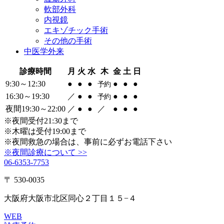
軟部外科
内視鏡
エキゾチック手術
その他の手術
中医学外来
診療時間
月
火
水
木
金
土
日
9:30～12:30
●
●
●
●
●
●
予約
16:30～19:30
／
●
●
●
●
●
予約
夜間19:30～22:00
／
●
●
／
●
●
●
※夜間受付21:30まで
※木曜は受付19:00まで
※夜間救急の場合は、事前に必ずお電話下さい
※夜間診療について >>
06-6353-7753
〒 530-0035
大阪府大阪市北区同心２丁目１５−４
WEB