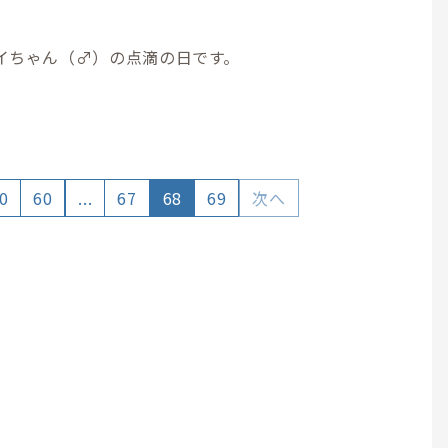
イちゃん（♂）の点滴の日です。
0
60
...
67
68
69
次へ