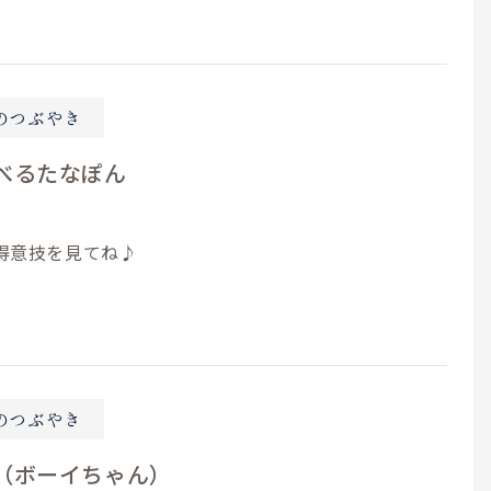
のつぶやき
べるたなぽん
得意技を見てね♪
のつぶやき
（ボーイちゃん）