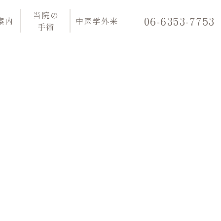
当院の
06-6353-7753
案内
中医学外来
手術